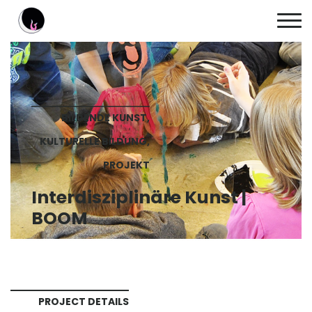
BILDENDE KUNST,
KULTURELLE BILDUNG,
PROJEKT
Interdisziplinäre Kunst |
BOOM
PROJECT DETAILS